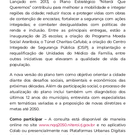
Lançado em 2013, o Plano Estratégico “Niterói Que
Queremos” contribuiu para melhorar a mobilidade e integrar
regiões da cidade; reduzir riscos e proteger vidas com obras
de contenção de encostas; fortalecer a segurança com ações
integradas; e combater desigualdades com políticas de
renda e inclusão. Entre as principais entregas, estão a
inauguração de 25 escolas; a criação do Programa Moeda
Social Arariboia; o Túnel Charitas-Cafubá; a criação do Centro
Integrado de Segurança Pública (CISP); a implantação e
requalificação de Unidades do Médico da Família, entre
outras iniciativas que elevaram a qualidade de vida da
população.
A nova versão do plano tem como objetivo orientar a cidade
diante dos desafios sociais, ambientais e econômicos das
próximas décadas. Além da participação social, o processo de
atualização do plano inclui também um diagnóstico dos
últimos 12 anos do município, entrevista com especialistas
em temáticas variadas e a proposição de novas diretrizes e
metas até 2050.
Como participar –
A consulta está disponível de maneira
online no site
www.nqq2050.niteroi.rj.gov.br
e no aplicativo
Colab ou presencialmente nas Plataformas Urbanas Digitais