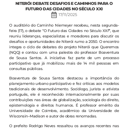
NITERÓI DEBATE DESAFIOS E CAMINHOS PARA O
FUTURO DAS CIDADES NO SÉCULO XXI
17/11/2025
O auditório do Caminho Niemeyer recebeu, nesta segunda-
feira (17), o debate “O Futuro das Cidades no Século XXI
”
, que
reuniu lideranças, especialistas e moradores para discutir os
desafios e oportunidades de Niterói rumo a 2050. O encontro
integra o ciclo de debates do projeto Niterói que Queremos
(NQQ) e contou com uma palestra do professor Boaventura
de Sousa Santos. A iniciativa faz parte de um processo
participativo que já mobilizou mais de 14 mil pessoas em
consultas públicas.
Boaventura de Sousa Santos destacou a importância do
planejamento urbano participativo e fez críticas aos modelos
tradicionais de desenvolvimento. Sociólogo, jurista e ativista
português, ele é reconhecido internacionalmente por suas
contribuições nas áreas de globalização, sociologia do direito,
epistemologia e direitos humanos. É professor emérito da
Universidade de Coimbra, acadêmico da Universidade de
Wisconsin–Madison e autor de obras renomadas.
O prefeito Rodrigo Neves ressaltou os avanços recentes nas