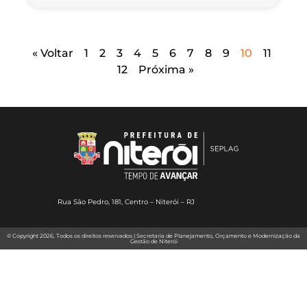
« Voltar
1
2
3
4
5
6
7
8
9
10
11
12
Próxima »
Rua São Pedro, 181, Centro – Niterói – RJ
© Copyright 2026, Todos os direitos reservados | Secretaria de Planejamento, Orçamento e Modernização da
Gestão de Niterói