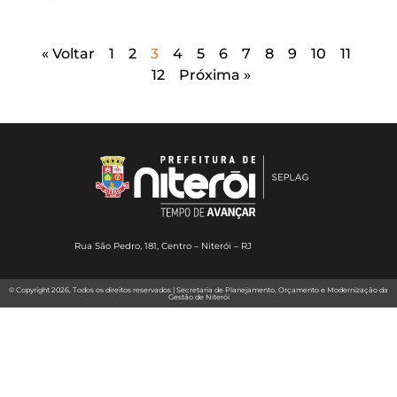
« Voltar
1
2
3
4
5
6
7
8
9
10
11
12
Próxima »
Rua São Pedro, 181, Centro – Niterói – RJ
© Copyright 2026, Todos os direitos reservados | Secretaria de Planejamento, Orçamento e Modernização da
Gestão de Niterói