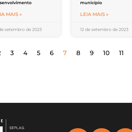
senvolvimento
município
IA MAIS »
LEIA MAIS »
 de setembro de 2023
12 de setembro de 2023
2
3
4
5
6
7
8
9
10
11