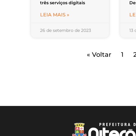
três serviços digitais
De
LEIA MAIS »
LE
26 de setembro de 2023
13
« Voltar
1