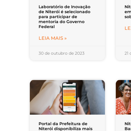
Laboratório de Inovação
Ni
de Niterói é selecionado
em
para participar de
so
mentoria do Governo
Federal
LE
LEIA MAIS »
30 de outubro de 2023
21
Portal da Prefeitura de
Ni
Niterói disponibiliza mais
Ba