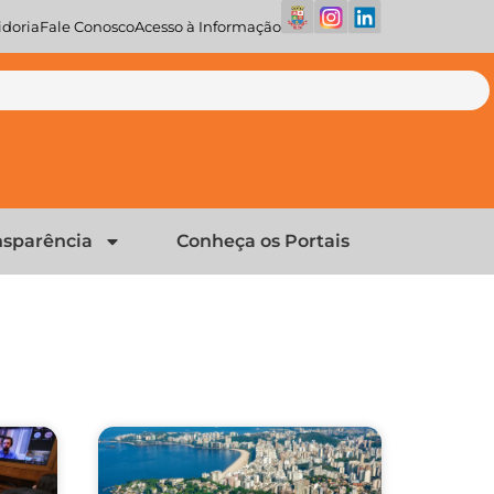
doria
Fale Conosco
Acesso à Informação
nsparência
Conheça os Portais