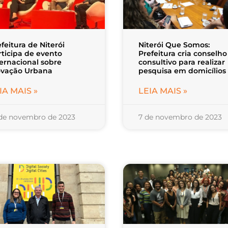
feitura de Niterói
Niterói Que Somos:
rticipa de evento
Prefeitura cria conselho
ternacional sobre
consultivo para realizar
ovação Urbana
pesquisa em domicílios
IA MAIS »
LEIA MAIS »
 de novembro de 2023
7 de novembro de 2023